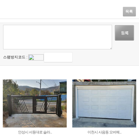
목록
스팸방지코드 :
안성시 서동대로 슬라...
이천시 사음동 오버헤...