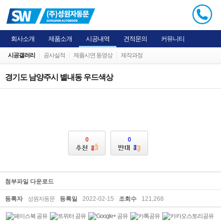
회사소개
제품소개
시공내역
견적문의
커뮤니티
시공갤러리
공사실적
제품시연 동영상
제작과정
경기도 남양주시 별내동 우드색상
0
0
첨부파일 다운로드
등록자
성원자동문
등록일
2022-02-15
조회수
121,268