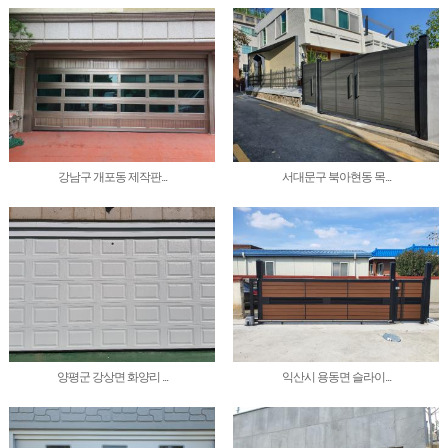
강남구 개포동 제작판...
서대문구 북아현동 목...
양평군 강상면 화양리 ...
익산시 용동면 슬라이...