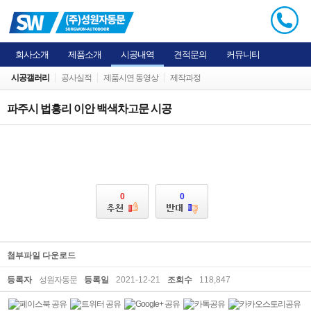
회사소개
제품소개
시공내역
견적문의
커뮤니티
시공갤러리
공사실적
제품시연 동영상
제작과정
파주시 법흥리 이안 백색차고문 시공
0
0
첨부파일 다운로드
등록자
성원자동문
등록일
2021-12-21
조회수
118,847