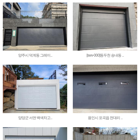
양주시 덕계동 그레이...
[swv-000]동두천 송내동 ...
양양군 서면 백색차고...
용인시 포곡읍 전대리 ...