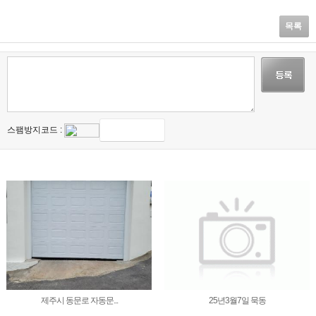
목록
스팸방지코드 :
제주시 동문로 자동문...
25년3월7일 묵동